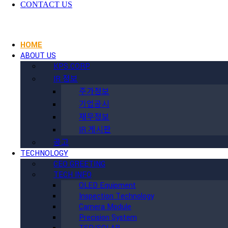
CONTACT US
HOME
ABOUT US
KPS CORP
IR 정보
주가정보
기업공시
재무정보
IR 게시판
공고
TECHNOLOGY
CEO GREETING
TECH INFO
OLED Equipment
Inspection Technology
Camera Module
Precision System