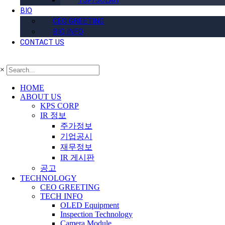
TSP/SOLAR
BIO
CEO GREETING
BIO INFO
CONTACT US
×
HOME
ABOUT US
KPS CORP
IR 정보
주가정보
기업공시
재무정보
IR 게시판
공고
TECHNOLOGY
CEO GREETING
TECH INFO
OLED Equipment
Inspection Technology
Camera Module