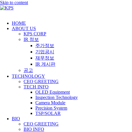
Skip to content
HOME
ABOUT US
KPS CORP
IR 정보
주가정보
기업공시
재무정보
IR 게시판
공고
TECHNOLOGY
CEO GREETING
TECH INFO
OLED Equipment
Inspection Technology
Camera Module
Precision System
TSP/SOLAR
BIO
CEO GREETING
BIO INFO