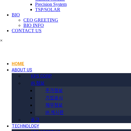
Precision System
TSP/SOLAR
BIO
CEO GREETING
BIO INFO
CONTACT US
×
HOME
ABOUT US
KPS CORP
IR 정보
주가정보
기업공시
재무정보
IR 게시판
공고
TECHNOLOGY