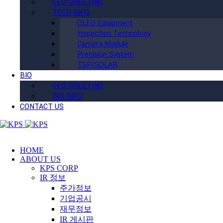
CEO GREETING
TECH INFO
OLED Equipment
Inspection Technology
Camera Module
Precision System
TSP/SOLAR
BIO
CEO GREETING
BIO INFO
CONTACT US
HOME
ABOUT US
KPS CORP
IR 정보
주가정보
기업공시
재무정보
IR 게시판