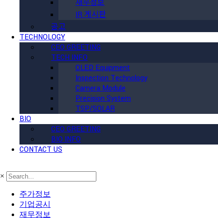
재무정보
IR 게시판
공고
TECHNOLOGY
CEO GREETING
TECH INFO
OLED Equipment
Inspection Technology
Camera Module
Precision System
TSP/SOLAR
BIO
CEO GREETING
BIO INFO
CONTACT US
×
주가정보
기업공시
재무정보