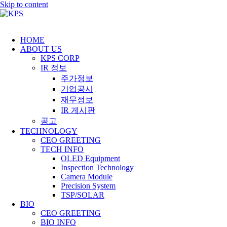
Skip to content
HOME
ABOUT US
KPS CORP
IR 정보
주가정보
기업공시
재무정보
IR 게시판
공고
TECHNOLOGY
CEO GREETING
TECH INFO
OLED Equipment
Inspection Technology
Camera Module
Precision System
TSP/SOLAR
BIO
CEO GREETING
BIO INFO