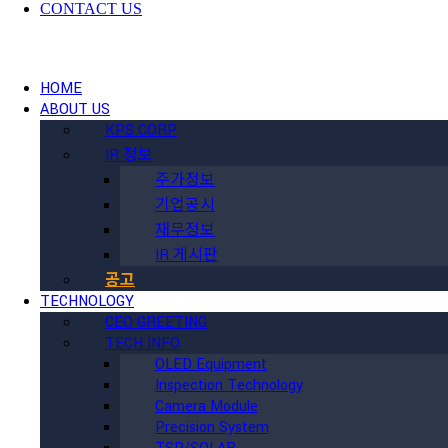
CONTACT US
HOME
ABOUT US
KPS CORP
IR 정보
주가정보
기업공시
재무정보
IR 게시판
공고
TECHNOLOGY
CEO GREETING
TECH INFO
OLED Equipment
Inspection Technology
Camera Module
Precision System