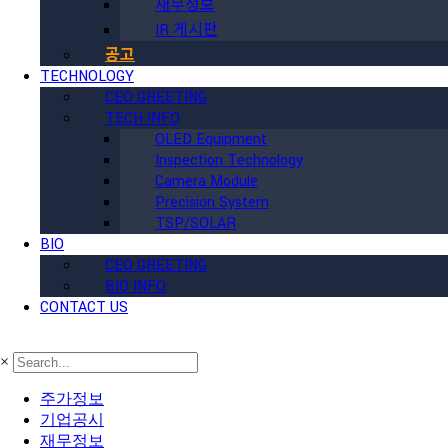
재무정보
IR 게시판
공고
TECHNOLOGY
CEO GREETING
TECH INFO
OLED Equipment
Inspection Technology
Camera Module
Precision System
TSP/SOLAR
BIO
CEO GREETING
BIO INFO
CONTACT US
×
주가정보
기업공시
재무정보