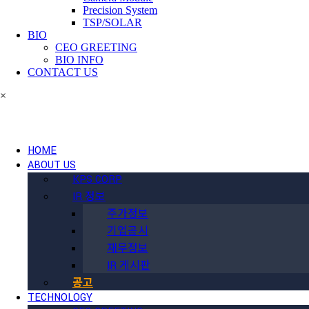
Precision System
TSP/SOLAR
BIO
CEO GREETING
BIO INFO
CONTACT US
×
HOME
ABOUT US
KPS CORP
IR 정보
주가정보
기업공시
재무정보
IR 게시판
공고
TECHNOLOGY