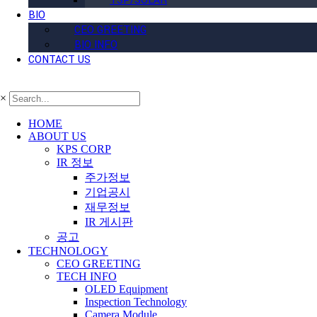
TSP/SOLAR
BIO
CEO GREETING
BIO INFO
CONTACT US
×
HOME
ABOUT US
KPS CORP
IR 정보
주가정보
기업공시
재무정보
IR 게시판
공고
TECHNOLOGY
CEO GREETING
TECH INFO
OLED Equipment
Inspection Technology
Camera Module