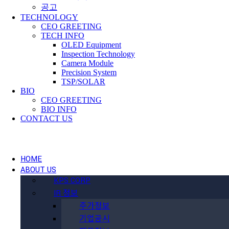
공고
TECHNOLOGY
CEO GREETING
TECH INFO
OLED Equipment
Inspection Technology
Camera Module
Precision System
TSP/SOLAR
BIO
CEO GREETING
BIO INFO
CONTACT US
HOME
ABOUT US
KPS CORP
IR 정보
주가정보
기업공시