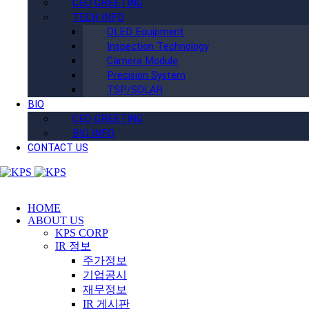
CEO GREETING
TECH INFO
OLED Equipment
Inspection Technology
Camera Module
Precision System
TSP/SOLAR
BIO
CEO GREETING
BIO INFO
CONTACT US
HOME
ABOUT US
KPS CORP
IR 정보
주가정보
기업공시
재무정보
IR 게시판